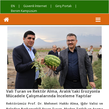
EN
|
Güvenli İnternet
|
Giriş Portalı
|
Benim Kampüsüm
Vali Turan ve Rektör Alma, Aralık'taki Erozyonla
Mücadele Çalışmalarında İnceleme Yaptılar
Rektörümüz Prof. Dr. Mehmet Hakkı Alma, Iğdır Valisi ve
Belediye Başkanvekili Ercan Turan,
Maden Tetkik ve Arama