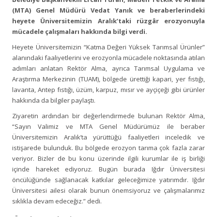
(MTA) Genel Müdürü Vedat Yanık ve beraberlerindeki
heyete
Üniversitemizin Aralık’taki rüzgâr erozyonuyla
mücadele çalışmaları hakkında bilgi verdi.
Heyete Üniversitemizin “Katma Değeri Yüksek Tarımsal Ürünler”
alanındaki faaliyetlerini ve erozyonla mücadele noktasında atılan
adımları anlatan Rektör Alma, ayrıca Tarımsal Uygulama ve
Araştırma Merkezinin (TUAM), bölgede ürettiği kapari, yer fıstığı,
lavanta, Antep fıstığı, üzüm, karpuz, mısır ve ayçiçeği gibi ürünler
hakkında da bilgiler paylaştı.
Ziyaretin ardından bir değerlendirmede bulunan Rektör Alma,
“Sayın Valimiz ve MTA Genel Müdürümüz ile beraber
Üniversitemizin Aralık’ta yürüttüğü faaliyetleri inceledik ve
istişarede bulunduk. Bu bölgede erozyon tarıma çok fazla zarar
veriyor. Bizler de bu konu üzerinde ilgili kurumlar ile iş birliği
içinde hareket ediyoruz. Bugün burada Iğdır Üniversitesi
öncülüğünde sağlanacak katkılar geleceğimize yatırımdır. Iğdır
Üniversitesi ailesi olarak bunun önemsiyoruz ve çalışmalarımız
sıklıkla devam edeceğiz.” dedi.