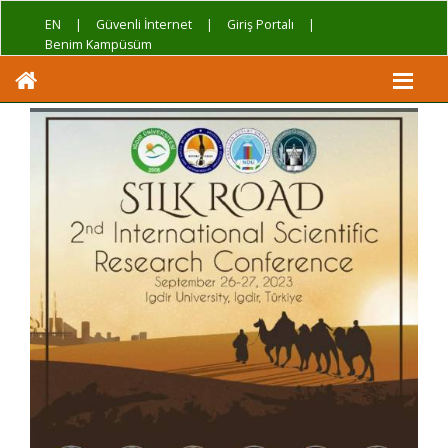
EN
|
Güvenli İnternet
|
Giriş Portalı
|
Benim Kampüsüm